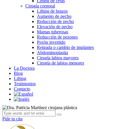
Lifting de cejas
Cirugía corporal
Lifting de brazos
Aumento de pecho
Reducción de pecho
Elevación de pecho
Mamas tuberosas
Reducción de pezones
Pezón invertido
Retirada o cambio de implantes
Abdominoplastia
Cirugía labios mayores
Cirugía de labios menores
La Doctora
Blog
Lifting
Testimonios
Contacto
Pide tu cita