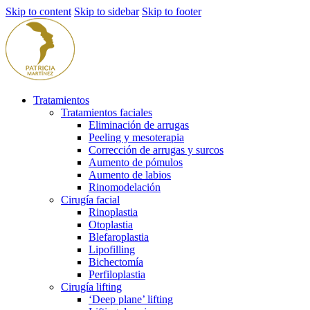
Skip to content
Skip to sidebar
Skip to footer
Tratamientos
Tratamientos faciales
Eliminación de arrugas
Peeling y mesoterapia
Corrección de arrugas y surcos
Aumento de pómulos
Aumento de labios
Rinomodelación
Cirugía facial
Rinoplastia
Otoplastia
Blefaroplastia
Lipofilling
Bichectomía
Perfiloplastia
Cirugía lifting
‘Deep plane’ lifting