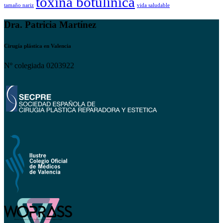
toxina botulinica
tamaño nariz
vida saludable
Dra. Patricia Martínez
Cirugía plástica en Valencia
Nº colegiada 0203922