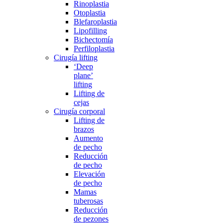
Rinoplastia
Otoplastia
Blefaroplastia
Lipofilling
Bichectomía
Perfiloplastia
Cirugía lifting
‘Deep
plane’
lifting
Lifting de
cejas
Cirugía corporal
Lifting de
brazos
Aumento
de pecho
Reducción
de pecho
Elevación
de pecho
Mamas
tuberosas
Reducción
de pezones