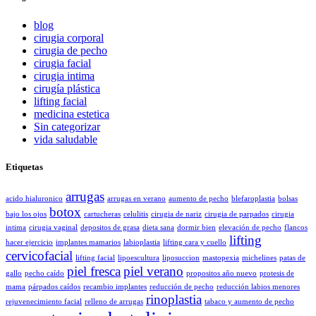
blog
cirugia corporal
cirugia de pecho
cirugia facial
cirugia intima
cirugía plástica
lifting facial
medicina estetica
Sin categorizar
vida saludable
Etiquetas
arrugas
acido hialuronico
arrugas en verano
aumento de pecho
blefaroplastia
bolsas
botox
bajo los ojos
cartucheras
celulitis
cirugia de nariz
cirugia de parpados
cirugia
intima
cirugia vaginal
depositos de grasa
dieta sana
dormir bien
elevación de pecho
flancos
lifting
hacer ejercicio
implantes mamarios
labioplastia
lifting cara y cuello
cervicofacial
lifting facial
lipoescultura
liposuccion
mastopexia
michelines
patas de
piel fresca
piel verano
gallo
pecho caído
propositos año nuevo
protesis de
mama
párpados caídos
recambio implantes
reducción de pecho
reducción labios menores
rinoplastia
rejuvenecimiento facial
relleno de arrugas
tabaco y aumento de pecho