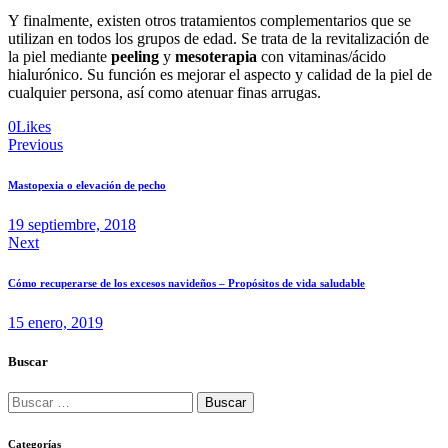
Y finalmente, existen otros tratamientos complementarios que se
utilizan en todos los grupos de edad. Se trata de la revitalización de
la piel mediante
peeling
y
mesoterapia
con vitaminas/ácido
hialurónico. Su función es mejorar el aspecto y calidad de la piel de
cualquier persona, así como atenuar finas arrugas.
Twitter
Facebook
Email
Copy
0
Likes
Navegación
URL
Previous
to
de
clipboard
Mastopexia o elevación de pecho
entradas
19 septiembre, 2018
Next
Cómo recuperarse de los excesos navideños – Propósitos de vida saludable
15 enero, 2019
Buscar
Buscar:
Categorías