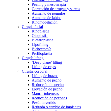
Peeling y mesoterapia
Corrección de arrugas y surcos
Aumento de pómulos
Aumento de labios
Rinomodelación
Cirugía facial
Rinoplastia
Otoplastia
Blefaroplastia
Lipofilling
Bichectomía
Perfiloplastia
Cirugía lifting
‘Deep plane’ lifting
Lifting de cejas
Cirugía corporal
Lifting de brazos
Aumento de pecho
Reducción de pecho
Elevación de pecho
Mamas tuberosas
Reducción de pezones
Pezón invertido
Retirada o cambio de implantes