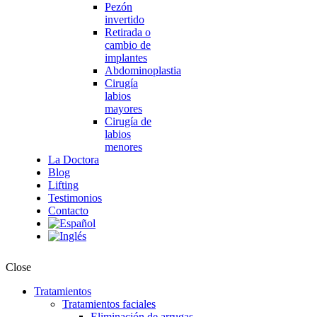
Pezón
invertido
Retirada o
cambio de
implantes
Abdominoplastia
Cirugía
labios
mayores
Cirugía de
labios
menores
La Doctora
Blog
Lifting
Testimonios
Contacto
Close
Tratamientos
Tratamientos faciales
Eliminación de arrugas