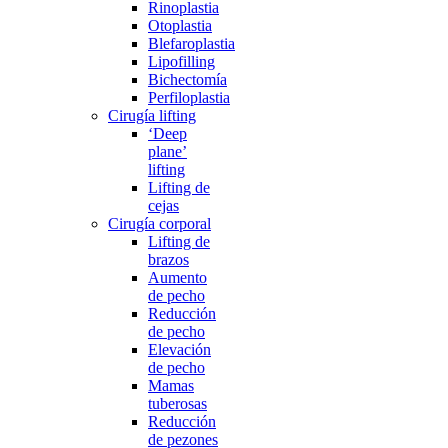
Rinoplastia
Otoplastia
Blefaroplastia
Lipofilling
Bichectomía
Perfiloplastia
Cirugía lifting
‘Deep
plane’
lifting
Lifting de
cejas
Cirugía corporal
Lifting de
brazos
Aumento
de pecho
Reducción
de pecho
Elevación
de pecho
Mamas
tuberosas
Reducción
de pezones