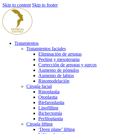
Skip to content
Skip to footer
Tratamientos
Tratamientos faciales
Eliminación de arrugas
Peeling y mesoterapia
Corrección de arrugas y surcos
Aumento de pómulos
Aumento de labios
Rinomodelación
Cirugía facial
Rinoplastia
Otoplastia
Blefaroplastia
Lipofilling
Bichectomía
Perfiloplastia
Cirugía lifting
‘Deep plane’ lifting