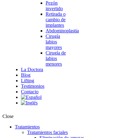
Pezón
invertido
Retirada o
cambio de
implantes
Abdominoplastia
Cirugía
labios
mayores
Cirugía de
labios
menores
La Doctora
Blog
Lifting
Testimonios
Contacto
Close
Tratamientos
Tratamientos faciales
Eliminación de arrugas