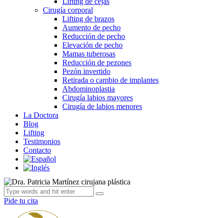
Lifting de cejas
Cirugía corporal
Lifting de brazos
Aumento de pecho
Reducción de pecho
Elevación de pecho
Mamas tuberosas
Reducción de pezones
Pezón invertido
Retirada o cambio de implantes
Abdominoplastia
Cirugía labios mayores
Cirugía de labios menores
La Doctora
Blog
Lifting
Testimonios
Contacto
Pide tu cita