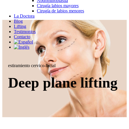
Abdominoplastia
Cirugía labios mayores
Cirugía de labios menores
La Doctora
Blog
Lifting
Testimonios
Contacto
estiramiento cervico-facial
Deep plane lifting