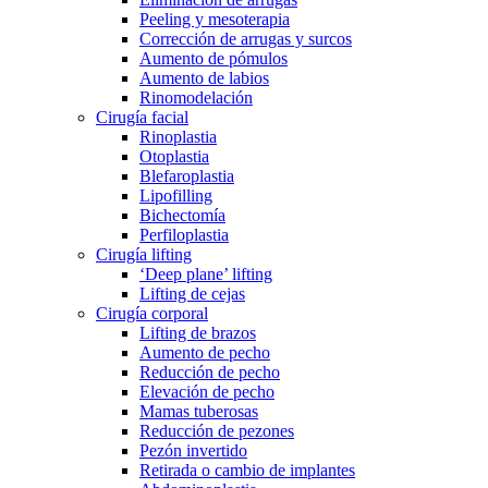
Peeling y mesoterapia
Corrección de arrugas y surcos
Aumento de pómulos
Aumento de labios
Rinomodelación
Cirugía facial
Rinoplastia
Otoplastia
Blefaroplastia
Lipofilling
Bichectomía
Perfiloplastia
Cirugía lifting
‘Deep plane’ lifting
Lifting de cejas
Cirugía corporal
Lifting de brazos
Aumento de pecho
Reducción de pecho
Elevación de pecho
Mamas tuberosas
Reducción de pezones
Pezón invertido
Retirada o cambio de implantes