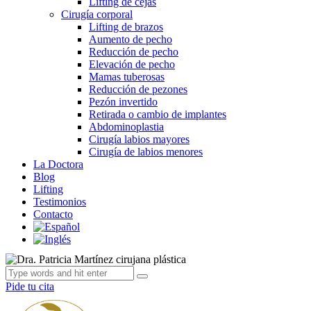
Lifting de cejas
Cirugía corporal
Lifting de brazos
Aumento de pecho
Reducción de pecho
Elevación de pecho
Mamas tuberosas
Reducción de pezones
Pezón invertido
Retirada o cambio de implantes
Abdominoplastia
Cirugía labios mayores
Cirugía de labios menores
La Doctora
Blog
Lifting
Testimonios
Contacto
Pide tu cita