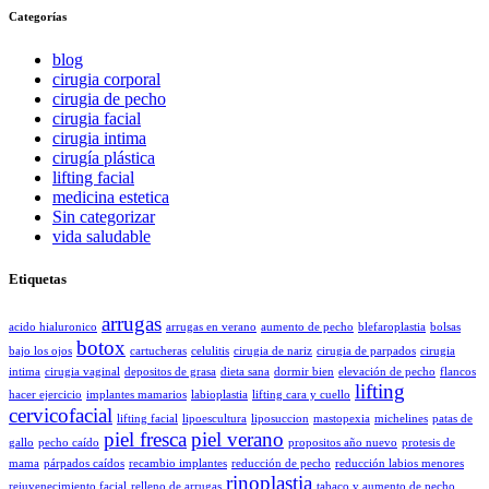
Categorías
blog
cirugia corporal
cirugia de pecho
cirugia facial
cirugia intima
cirugía plástica
lifting facial
medicina estetica
Sin categorizar
vida saludable
Etiquetas
arrugas
acido hialuronico
arrugas en verano
aumento de pecho
blefaroplastia
bolsas
botox
bajo los ojos
cartucheras
celulitis
cirugia de nariz
cirugia de parpados
cirugia
intima
cirugia vaginal
depositos de grasa
dieta sana
dormir bien
elevación de pecho
flancos
lifting
hacer ejercicio
implantes mamarios
labioplastia
lifting cara y cuello
cervicofacial
lifting facial
lipoescultura
liposuccion
mastopexia
michelines
patas de
piel fresca
piel verano
gallo
pecho caído
propositos año nuevo
protesis de
mama
párpados caídos
recambio implantes
reducción de pecho
reducción labios menores
rinoplastia
rejuvenecimiento facial
relleno de arrugas
tabaco y aumento de pecho