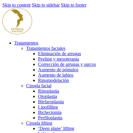
Skip to content
Skip to sidebar
Skip to footer
Tratamientos
Tratamientos faciales
Eliminación de arrugas
Peeling y mesoterapia
Corrección de arrugas y surcos
Aumento de pómulos
Aumento de labios
Rinomodelación
Cirugía facial
Rinoplastia
Otoplastia
Blefaroplastia
Lipofilling
Bichectomía
Perfiloplastia
Cirugía lifting
‘Deep plane’ lifting