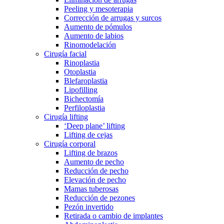
Peeling y mesoterapia
Corrección de arrugas y surcos
Aumento de pómulos
Aumento de labios
Rinomodelación
Cirugía facial
Rinoplastia
Otoplastia
Blefaroplastia
Lipofilling
Bichectomía
Perfiloplastia
Cirugía lifting
‘Deep plane’ lifting
Lifting de cejas
Cirugía corporal
Lifting de brazos
Aumento de pecho
Reducción de pecho
Elevación de pecho
Mamas tuberosas
Reducción de pezones
Pezón invertido
Retirada o cambio de implantes