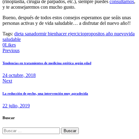
(rinoplastia, cirugía de párpados, etc.), siempre puedes
consultarnos
,
y te aconsejaremos con mucho gusto.
Bueno, después de todos estos consejos esperamos que seáis unas
personas activas y de vida saludable… a disfrutar del nuevo año!!
Tags:
dieta sana
dormir bien
hacer ejercicio
propositos año nuevo
vida
saludable
Twitter
Facebook
Email
Copy
0
Likes
Navegación
URL
Previous
to
de
clipboard
Tendencias en tratamientos de medicina estética según edad
entradas
24 octubre, 2018
Next
La reducción de pecho, una intervención muy agradecida
22 julio, 2019
Buscar
Buscar: