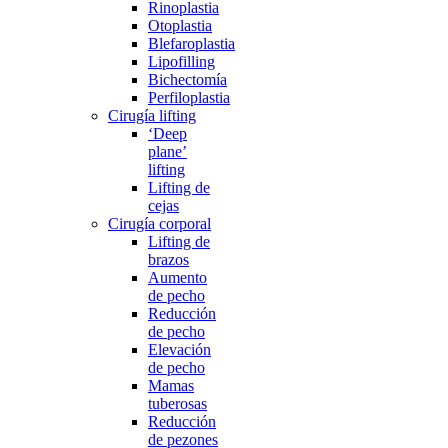
Rinoplastia
Otoplastia
Blefaroplastia
Lipofilling
Bichectomía
Perfiloplastia
Cirugía lifting
‘Deep
plane’
lifting
Lifting de
cejas
Cirugía corporal
Lifting de
brazos
Aumento
de pecho
Reducción
de pecho
Elevación
de pecho
Mamas
tuberosas
Reducción
de pezones