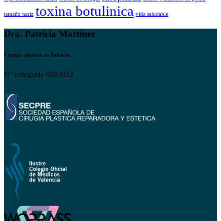
toxina botulinica
tamaño nariz
vida saludable
Dra. Patricia Martínez
Cirugía plástica en Valencia
Nº colegiada 0203922