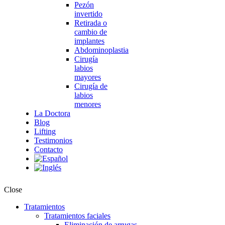
Pezón
invertido
Retirada o
cambio de
implantes
Abdominoplastia
Cirugía
labios
mayores
Cirugía de
labios
menores
La Doctora
Blog
Lifting
Testimonios
Contacto
Close
Tratamientos
Tratamientos faciales
Eliminación de arrugas