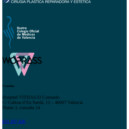
Consulta
Hospital VITHAS El Consuelo
C/ Callosa d’En Sarrià, 12 – 46007 Valencia
Planta 3, consulta 14
621 207 426