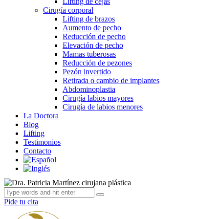
Lifting de cejas
Cirugía corporal
Lifting de brazos
Aumento de pecho
Reducción de pecho
Elevación de pecho
Mamas tuberosas
Reducción de pezones
Pezón invertido
Retirada o cambio de implantes
Abdominoplastia
Cirugía labios mayores
Cirugía de labios menores
La Doctora
Blog
Lifting
Testimonios
Contacto
Pide tu cita