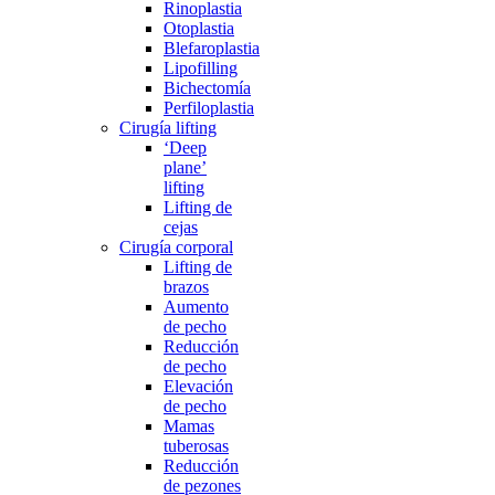
Rinoplastia
Otoplastia
Blefaroplastia
Lipofilling
Bichectomía
Perfiloplastia
Cirugía lifting
‘Deep
plane’
lifting
Lifting de
cejas
Cirugía corporal
Lifting de
brazos
Aumento
de pecho
Reducción
de pecho
Elevación
de pecho
Mamas
tuberosas
Reducción
de pezones