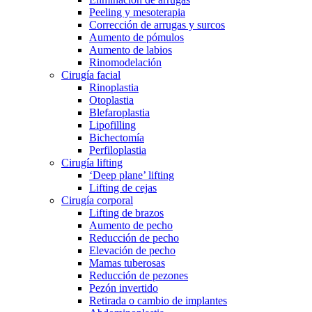
Peeling y mesoterapia
Corrección de arrugas y surcos
Aumento de pómulos
Aumento de labios
Rinomodelación
Cirugía facial
Rinoplastia
Otoplastia
Blefaroplastia
Lipofilling
Bichectomía
Perfiloplastia
Cirugía lifting
‘Deep plane’ lifting
Lifting de cejas
Cirugía corporal
Lifting de brazos
Aumento de pecho
Reducción de pecho
Elevación de pecho
Mamas tuberosas
Reducción de pezones
Pezón invertido
Retirada o cambio de implantes