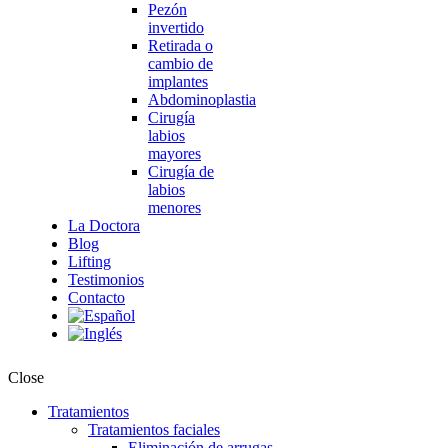
Pezón
invertido
Retirada o
cambio de
implantes
Abdominoplastia
Cirugía
labios
mayores
Cirugía de
labios
menores
La Doctora
Blog
Lifting
Testimonios
Contacto
Close
Tratamientos
Tratamientos faciales
Eliminación de arrugas