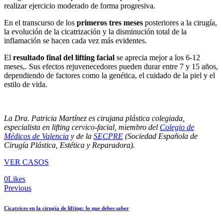
realizar ejercicio moderado de forma progresiva.
En el transcurso de los
primeros tres meses
posteriores a la cirugía,
la evolución de la cicatrización y la disminución total de la
inflamación se hacen cada vez más evidentes.
El
resultado final del lifting facial
se aprecia mejor a los 6-12
meses,. Sus efectos rejuvenecedores pueden durar entre 7 y 15 años,
dependiendo de factores como la genética, el cuidado de la piel y el
estilo de vida.
La Dra. Patricia Martínez es cirujana plástica colegiada,
especialista en lifting cervico-facial, miembro del
Colegio de
Médicos de Valencia
y de la
SECPRE
(Sociedad Española de
Cirugía Plástica, Estética y Reparadora).
VER CASOS
Twitter
Facebook
Email
Copy
0
Likes
Navegación
URL
Previous
to
de
clipboard
Cicatrices en la cirugía de lifting: lo que debes saber
entradas