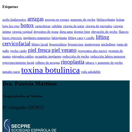
Etiquetas
arrugas
acido hialuronico
arrugas en verano
aumento de pecho
blefaroplastia
bolsas
botox
bajo los ojos
cartucheras
celulitis
cirugia de nariz
cirugia de parpados
cirugia
intima
cirugia vaginal
depositos de grasa
dieta sana
dormir bien
elevación de pecho
flancos
lifting
hacer ejercicio
implantes mamarios
labioplastia
lifting cara y cuello
cervicofacial
lifting facial
lipoescultura
liposuccion
mastopexia
michelines
patas de
piel fresca
piel verano
gallo
pecho caído
propositos año nuevo
protesis de
mama
párpados caídos
recambio implantes
reducción de pecho
reducción labios menores
rinoplastia
rejuvenecimiento facial
relleno de arrugas
tabaco y aumento de pecho
toxina botulinica
tamaño nariz
vida saludable
Dra. Patricia Martínez
Cirugía plástica en Valencia
Nº colegiada 0203922