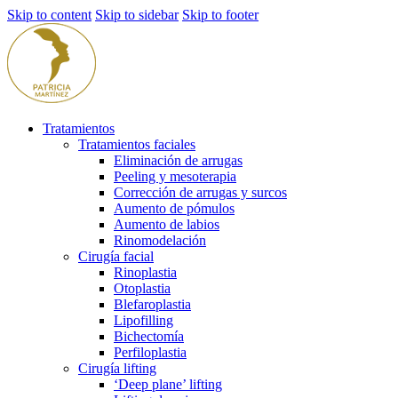
Skip to content
Skip to sidebar
Skip to footer
Tratamientos
Tratamientos faciales
Eliminación de arrugas
Peeling y mesoterapia
Corrección de arrugas y surcos
Aumento de pómulos
Aumento de labios
Rinomodelación
Cirugía facial
Rinoplastia
Otoplastia
Blefaroplastia
Lipofilling
Bichectomía
Perfiloplastia
Cirugía lifting
‘Deep plane’ lifting