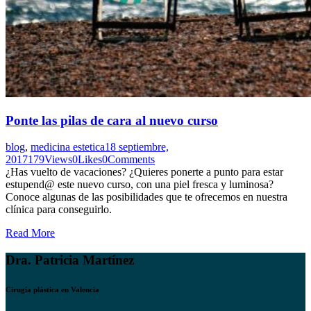
Ponte las pilas de cara al nuevo curso
blog
,
medicina estetica
18 septiembre,
2017
179
Views
0
Likes
0
Comments
¿Has vuelto de vacaciones? ¿Quieres ponerte a punto para estar
estupend@ este nuevo curso, con una piel fresca y luminosa?
Conoce algunas de las posibilidades que te ofrecemos en nuestra
clínica para conseguirlo.
Read More
Dra. Patricia Martínez
Cirugía plástica en Valencia