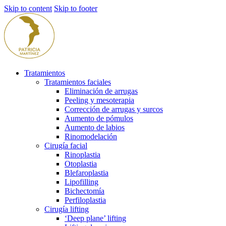
Skip to content
Skip to footer
Tratamientos
Tratamientos faciales
Eliminación de arrugas
Peeling y mesoterapia
Corrección de arrugas y surcos
Aumento de pómulos
Aumento de labios
Rinomodelación
Cirugía facial
Rinoplastia
Otoplastia
Blefaroplastia
Lipofilling
Bichectomía
Perfiloplastia
Cirugía lifting
‘Deep plane’ lifting