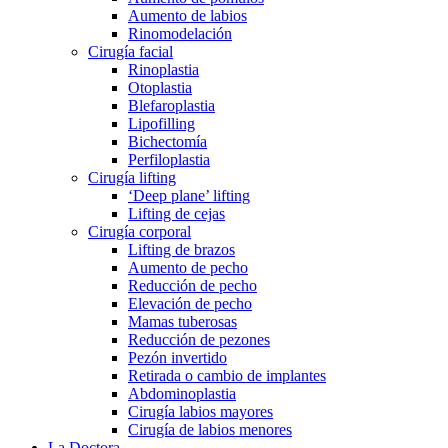
Aumento de labios
Rinomodelación
Cirugía facial
Rinoplastia
Otoplastia
Blefaroplastia
Lipofilling
Bichectomía
Perfiloplastia
Cirugía lifting
‘Deep plane’ lifting
Lifting de cejas
Cirugía corporal
Lifting de brazos
Aumento de pecho
Reducción de pecho
Elevación de pecho
Mamas tuberosas
Reducción de pezones
Pezón invertido
Retirada o cambio de implantes
Abdominoplastia
Cirugía labios mayores
Cirugía de labios menores
La Doctora