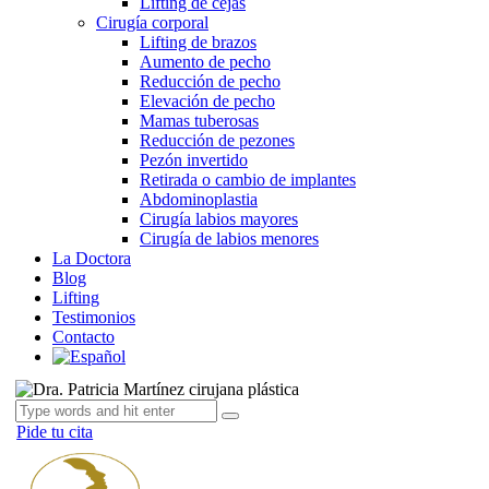
Lifting de cejas
Cirugía corporal
Lifting de brazos
Aumento de pecho
Reducción de pecho
Elevación de pecho
Mamas tuberosas
Reducción de pezones
Pezón invertido
Retirada o cambio de implantes
Abdominoplastia
Cirugía labios mayores
Cirugía de labios menores
La Doctora
Blog
Lifting
Testimonios
Contacto
Pide tu cita