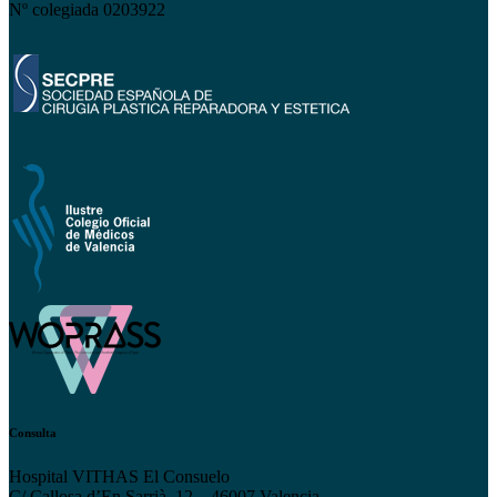
Nº colegiada 0203922
Consulta
Hospital VITHAS El Consuelo
C/ Callosa d’En Sarrià, 12 – 46007 Valencia