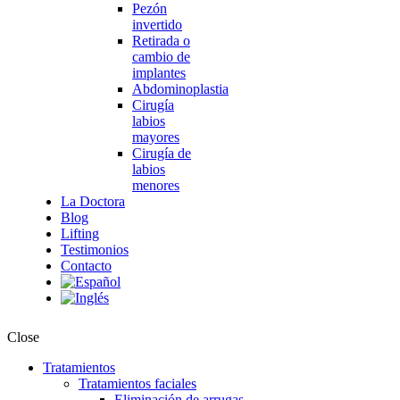
Pezón
invertido
Retirada o
cambio de
implantes
Abdominoplastia
Cirugía
labios
mayores
Cirugía de
labios
menores
La Doctora
Blog
Lifting
Testimonios
Contacto
Close
Tratamientos
Tratamientos faciales
Eliminación de arrugas