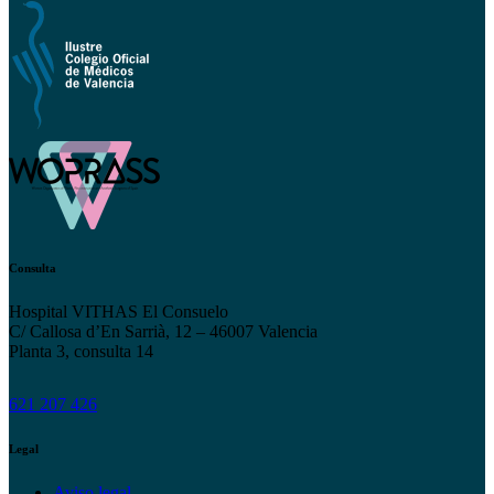
Consulta
Hospital VITHAS El Consuelo
C/ Callosa d’En Sarrià, 12 – 46007 Valencia
Planta 3, consulta 14
621 207 426
Legal
Aviso legal