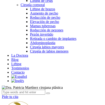
Lifting de cejas
Cirugía corporal
Lifting de brazos
Aumento de pecho
Reducción de pecho
Elevación de pecho
Mamas tuberosas
Reducción de pezones
Pezón invertido
Retirada o cambio de implantes
Abdominoplastia
Cirugía labios mayores
Cirugía de labios menores
La Doctora
Blog
Lifting
Testimonios
Contacto
Pide tu cita