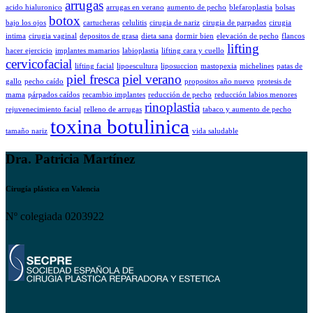
arrugas
acido hialuronico
arrugas en verano
aumento de pecho
blefaroplastia
bolsas
botox
bajo los ojos
cartucheras
celulitis
cirugia de nariz
cirugia de parpados
cirugia
intima
cirugia vaginal
depositos de grasa
dieta sana
dormir bien
elevación de pecho
flancos
lifting
hacer ejercicio
implantes mamarios
labioplastia
lifting cara y cuello
cervicofacial
lifting facial
lipoescultura
liposuccion
mastopexia
michelines
patas de
piel fresca
piel verano
gallo
pecho caído
propositos año nuevo
protesis de
mama
párpados caídos
recambio implantes
reducción de pecho
reducción labios menores
rinoplastia
rejuvenecimiento facial
relleno de arrugas
tabaco y aumento de pecho
toxina botulinica
tamaño nariz
vida saludable
Dra. Patricia Martínez
Cirugía plástica en Valencia
Nº colegiada 0203922