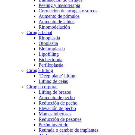
Peeling y mesoterapia
Corrección de arrugas y surcos
Aumento de pómulos
Aumento de labios
Rinomodelación
Cirugía facial
Rinoplastia
Otoplastia
Blefaroplastia
Lipofilling
Bichectomía
Perfiloplastia
Cirugía lifting
‘Deep plane’ lifting
Lifting de cejas
Cirugía corporal
Lifting de brazos
Aumento de pecho
Reducción de pecho
Elevación de pecho
Mamas tuberosas
Reducción de pezones
Pezón invertido
Retirada o cambio de implantes