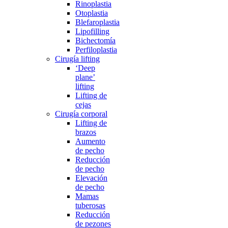
Rinoplastia
Otoplastia
Blefaroplastia
Lipofilling
Bichectomía
Perfiloplastia
Cirugía lifting
‘Deep
plane’
lifting
Lifting de
cejas
Cirugía corporal
Lifting de
brazos
Aumento
de pecho
Reducción
de pecho
Elevación
de pecho
Mamas
tuberosas
Reducción
de pezones