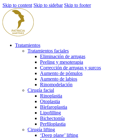
Skip to content
Skip to sidebar
Skip to footer
Tratamientos
Tratamientos faciales
Eliminación de arrugas
Peeling y mesoterapia
Corrección de arrugas y surcos
Aumento de pómulos
Aumento de labios
Rinomodelación
Cirugía facial
Rinoplastia
Otoplastia
Blefaroplastia
Lipofilling
Bichectomía
Perfiloplastia
Cirugía lifting
‘Deep plane’ lifting